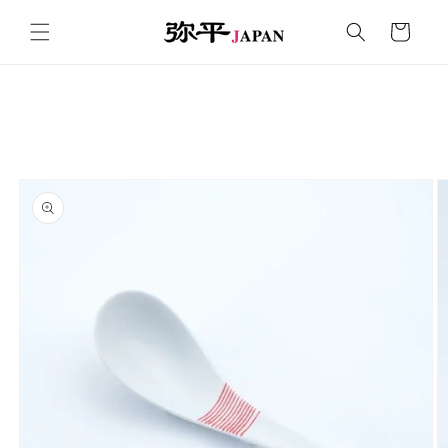
コンテ
カ
ンツに
ー
進む
ト
商品情
報にス
キップ