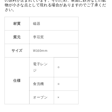
の原料が含まれています。そのため、表面に鉄分などの鉱
物が小さな点として現れる場合がありますのでご了承くだ
さい。
材質
磁器
窯元
李荘窯
サイズ
W160mm
電子レン
○
ジ
仕様
食洗機
○
オーブン
×