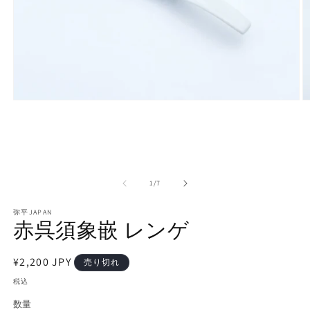
モ
ー
ダ
ル
で
メ
デ
の
1
/
7
ィ
ア
弥平JAPAN
(1)
(2
赤呉須象嵌 レンゲ
を
開
く
通
¥2,200 JPY
売り切れ
常
税込
価
数量