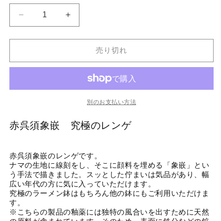
格
赤
赤
呉
呉
須
須
売り切れ
象
象
嵌
嵌
レ
レ
ン
ン
ゲ
ゲ
別のお支払い方法
の
の
赤呉須象嵌 究極のレンゲ
数
数
量
量
を
を
赤呉須象嵌のレンゲです。
減
増
ナマの生地に線刻をし、そこに顔料を埋める「象嵌」とい
ら
や
う手法で描きました。スッとした佇まいは気品があり、幅
広い年代の方に気に入っていただけます。
す
す
究極のラーメン鉢はもちろん他の鉢にもご利用いただけま
す。
※こちらの製品の釉薬には独特の風合いを出すために天然