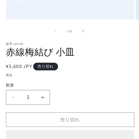
モ
ー
の
1
/
6
ダ
ル
で
弥平JAPAN
赤線梅結び 小皿
メ
デ
ィ
通
¥3,600 JPY
ア
売り切れ
(1)
(2
常
税込
を
価
開
数量
く
格
赤
赤
線
線
梅
梅
売り切れ
結
結
び
び
小
小