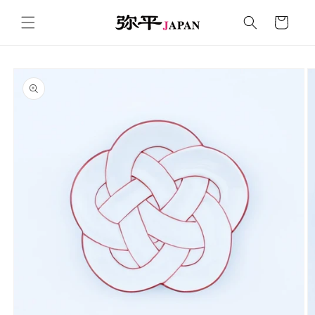
コンテ
カ
ンツに
ー
進む
ト
商品情
報にス
キップ