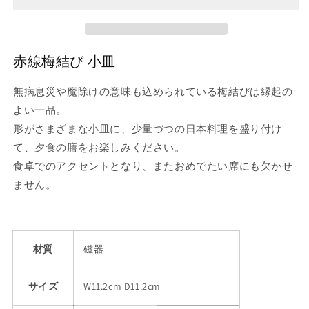
皿
皿
の
の
数
数
赤線梅結び 小皿
量
量
を
を
無病息災や魔除けの意味も込められている梅結びは縁起の
減
増
よい一品。
ら
や
形がさまざまな小皿に、少量づつの日本料理を盛り付け
す
す
て、夕食の膳をお楽しみください。
食卓でのアクセントとなり、またおめでたい席にも欠かせ
ません。
材質
磁器
サイズ
W11.2cm D11.2cm