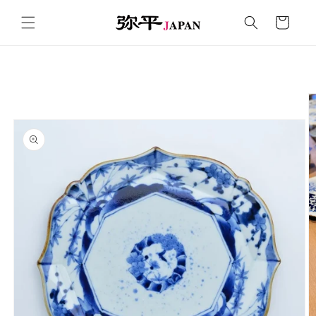
コンテ
カ
ンツに
ー
進む
ト
商品情
報にス
キップ