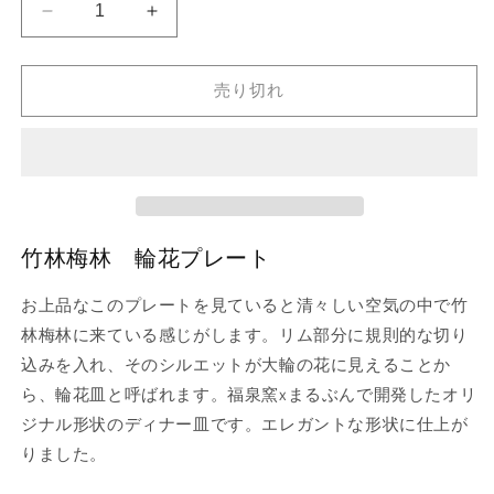
竹
竹
林
林
梅
梅
売り切れ
林
林
輪
輪
花
花
プ
プ
レ
レ
ー
ー
竹林梅林 輪花プレート
ト
ト
27
27
お上品なこのプレートを見ていると清々しい空気の中で竹
x
x
26
26
林梅林に来ている感じがします。リム部分に規則的な切り
の
の
込みを入れ、そのシルエットが大輪の花に見えることか
数
数
ら、輪花皿と呼ばれます。福泉窯xまるぶんで開発したオリ
量
量
ジナル形状のディナー皿です。エレガントな形状に仕上が
を
を
りました。
減
増
ら
や