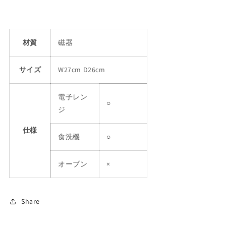
す
す
材質
磁器
サイズ
W27cm D26cm
電子レン
○
ジ
仕様
食洗機
○
オーブン
×
Share