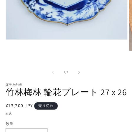
モ
ー
ダ
ル
で
メ
の
1
/
7
デ
ィ
ア
弥平JAPAN
竹林梅林 輪花プレート 27 x 26
(1)
を
開
(2
く
通
¥13,200 JPY
売り切れ
常
税込
価
数量
格