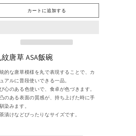
唐
唐
カートに追加する
草
草
飯
飯
碗
碗
（大）
（大）
の
の
数
数
丸紋唐草 ASA飯碗
量
量
を
を
統的な唐草模様を丸で表現することで、カ
減
増
ら
や
ュアルに普段使いできる一品。
す
す
び心のある色使いで、食卓が色づきます。
凸のある表面の質感が、持ち上げた時に手
馴染みます。
茶漬けなどぴったりなサイズです。