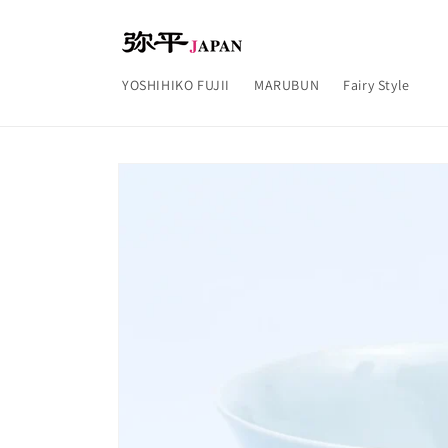
コンテ
ンツに
進む
YOSHIHIKO FUJII
MARUBUN
Fairy Style
商品情
報にス
キップ