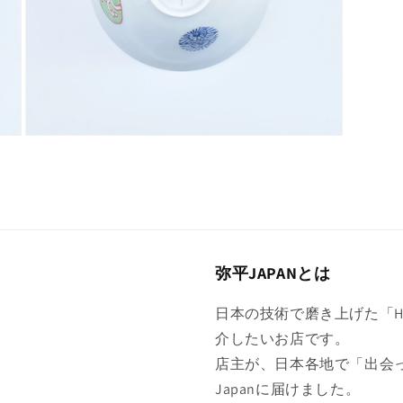
く
モ
ー
ダ
ル
で
メ
デ
ィ
弥平JAPANとは
ア
(7)
を
日本の技術で磨き上げた「Hig
開
く
介したいお店です。
店主が、日本各地で「出会
Japanに届けました。