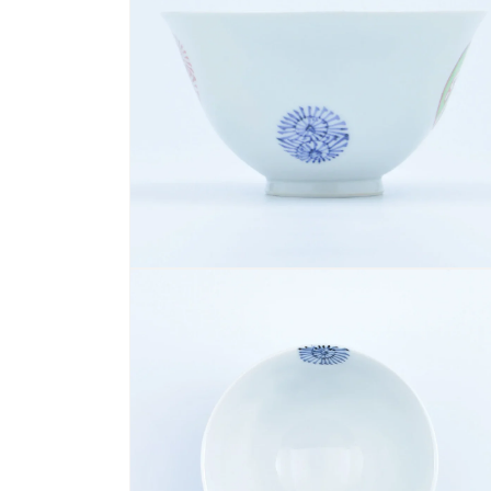
デ
ィ
ア
(2)
を
開
く
モ
ー
ダ
ル
で
メ
デ
ィ
ア
(4)
を
開