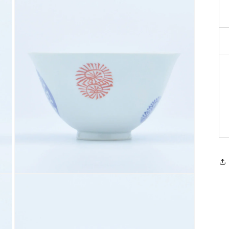
モ
ー
ダ
ル
で
メ