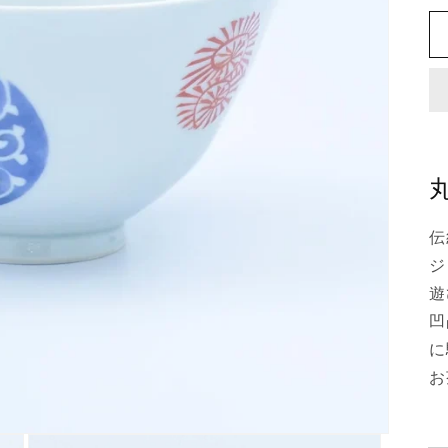
伝
ジ
遊
凹
に
お