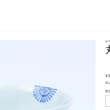
弥平
¥3
税
数