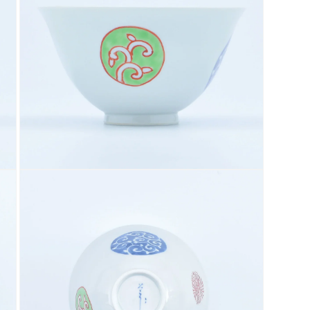
デ
ィ
ア
(3)
を
開
く
モ
ー
ダ
ル
で
メ
デ
ィ
ア
(5)
を
開