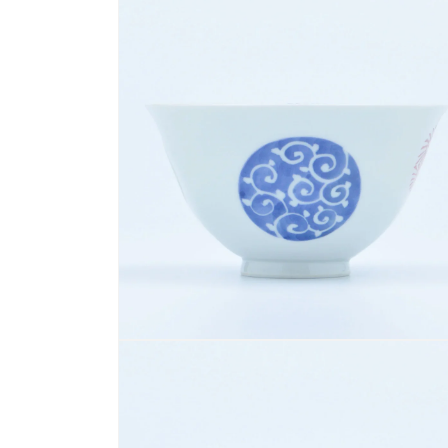
ー
ダ
ル
で
メ
デ
ィ
ア
(1)
を
開
く
モ
ー
ダ
ル
で
メ