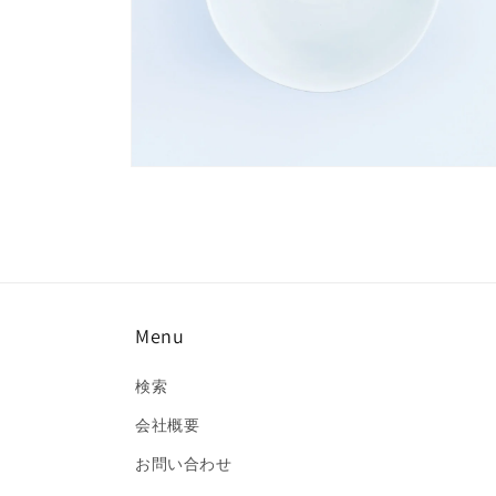
く
モ
ー
ダ
ル
で
メ
デ
ィ
Menu
ア
(6)
を
検索
開
く
会社概要
お問い合わせ