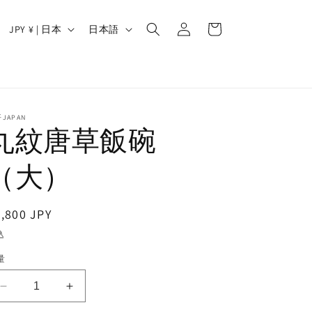
ロ
カ
グ
国
言
ー
JPY ¥ | 日本
日本語
イ
/
語
ト
ン
地
域
JAPAN
丸紋唐草飯碗
（大）
通
,800 JPY
常
込
価
量
格
丸
丸
紋
紋