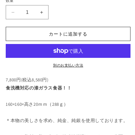
数量
格
小
小
皿
皿
160
160
カートに追加する
パ
パ
ー
ー
ル
ル
ピ
ピ
ン
ン
別のお支払い方法
ク
ク
（金
（金
7,800円(税込8,580円)
箔）
箔）
食洗機対応の漆ガラス食器！！
の
の
数
数
160×160×高さ20ｍｍ（288ｇ）
量
量
を
を
＊本物の美しさを求め、純金、純銀を使用しております。
減
増
ら
や