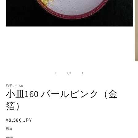
モ
ー
ダ
ル
で
メ
デ
ィ
ア
の
1
/
3
(1)
を
弥平JAPAN
開
小皿160 パールピンク（金
く
箔）
(2
通
¥8,580 JPY
常
税込
価