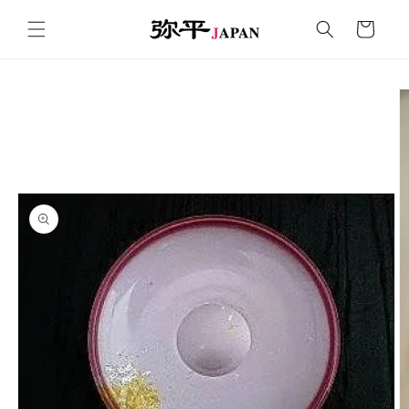
コンテ
カ
ンツに
ー
進む
ト
商品情
報にス
キップ