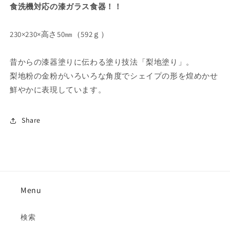
量
量
食洗機対応の漆ガラス食器！！
を
を
減
増
230×230×高さ50㎜（592ｇ）
ら
や
す
す
昔からの漆器塗りに伝わる塗り技法「梨地塗り」。
梨地粉の金粉がいろいろな角度でシェイプの形を煌めかせ
鮮やかに表現しています。
Share
Menu
検索