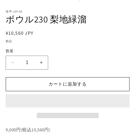
ダ
ル
で
弥平JAPAN
ボウル230 梨地緑溜
メ
デ
ィ
通
¥10,560 JPY
ア
(1)
(2
常
税込
を
価
開
数量
く
格
ボ
ボ
ウ
ウ
ル
ル
カートに追加する
230
230
梨
梨
地
地
緑
緑
溜
溜
の
の
数
数
9,600円(税込10,560円)