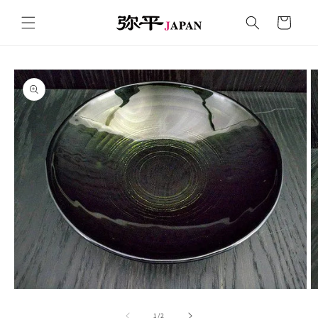
コンテ
カ
ンツに
ー
進む
ト
商品情
報にス
キップ
モ
ー
の
1
/
2