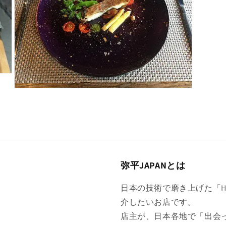
メ
デ
ィ
ア
(6)
を
開
く
モ
ー
ダ
ル
で
メ
デ
ィ
弥平JAPANとは
ア
(8)
を
日本の技術で磨き上げた「Hig
開
く
介したいお店です。
店主が、日本各地で「出会