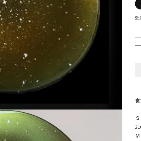
数
食
Ｓ
2
Ｍ