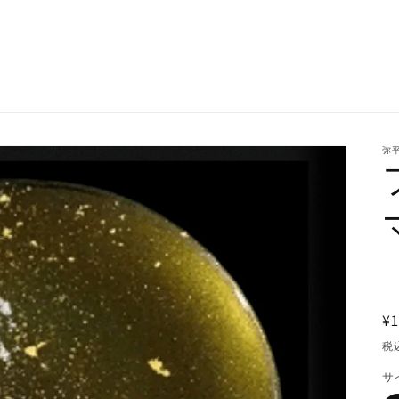
弥平
¥1
税
サ