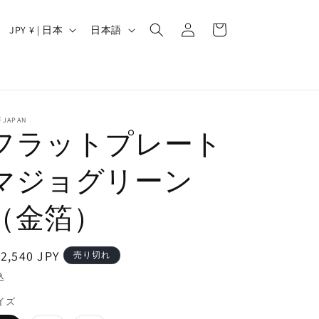
ロ
カ
グ
国
言
ー
JPY ¥ | 日本
日本語
イ
/
語
ト
ン
地
域
JAPAN
フラットプレート
マジョグリーン
（金箔）
通
2,540 JPY
売り切れ
常
込
価
イズ
格