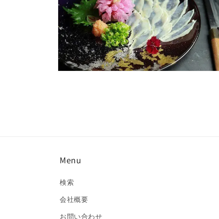
モ
ー
ダ
ル
で
メ
デ
ィ
ア
(7)
Menu
を
開
く
検索
会社概要
お問い合わせ