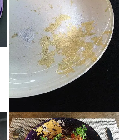
(4)
を
開
く
モ
ー
ダ
ル
で