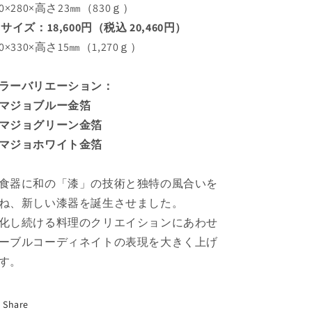
80×280×高さ23㎜（830ｇ）
（金
（金
 サイズ：18,600円（税込 20,460円）
箔）
箔）
の
の
30×330×高さ15㎜（1,270ｇ）
数
数
量
量
ラーバリエーション：
を
を
マジョブルー金箔
減
増
マジョグリーン金箔
ら
や
マジョホワイト金箔
す
す
食器に和の「漆」の技術と独特の風合いを
ね、新しい漆器を誕生させました。
化し続ける料理のクリエイションにあわせ
ーブルコーディネイトの表現を大きく上げ
す。
Share