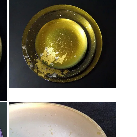
モ
ー
ダ
ル
で
メ
デ
ィ
ア