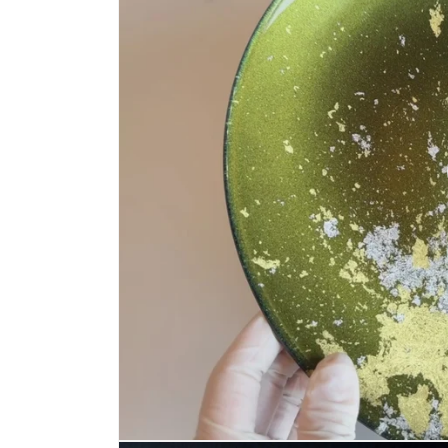
デ
ィ
ア
(1)
を
開
く