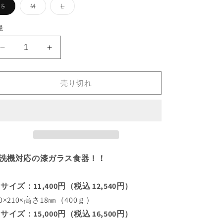
バ
バ
バ
S
M
L
リ
リ
リ
エ
エ
エ
ー
ー
ー
量
シ
シ
シ
ョ
ョ
ョ
ン
ン
ン
フ
フ
は
は
は
売
売
売
ラ
ラ
り
り
り
切
切
切
ッ
ッ
れ
れ
れ
売り切れ
ト
ト
て
て
て
い
い
い
プ
プ
る
る
る
か
か
か
レ
レ
販
販
販
ー
売
売
ー
売
で
で
で
ト
ト
き
き
き
ま
ま
ま
マ
マ
せ
せ
せ
洗機対応の漆ガラス食器！！
ん
ん
ん
ジ
ジ
ョ
ョ
グ
グ
 サイズ：11,400円（税込 12,540円）
リ
リ
10×210×高さ18㎜（400ｇ）
ー
ー
 サイズ：15,000円（税込 16,500円）
ン
ン