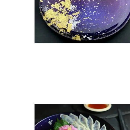
ィ
ア
(3)
を
開
く
モ
ー
ダ
ル
で
メ
デ
ィ
ア
(5)
を
開
く