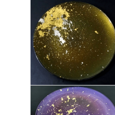
モ
ー
ダ
ル
で
メ
デ