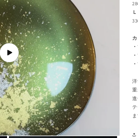
2
Ｌ
3
カ
・
・
ビ
デ
・
オ
を
再
洋
生
重
進
テ
ま