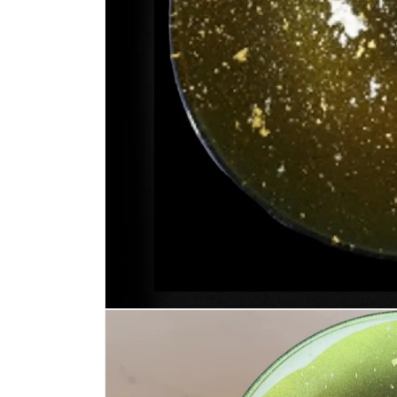
モ
ー
ダ
ル
で
メ