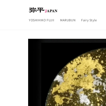
コンテ
ンツに
進む
YOSHIHIKO FUJII
MARUBUN
Fairy Style
商品情
報にス
キップ