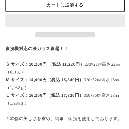
切
切
ダ
ダ
れ
れ
カートに追加する
ー
ー
て
て
い
い
プ
プ
る
る
か
か
レ
レ
販
販
ー
売
売
ー
で
で
ト
ト
き
き
ま
ま
純
純
せ
せ
食洗機対応の漆ガラス食器！！
ん
ん
白
白
金
金
箔
箔
Ｓ サイズ：10,200円 （税込 11,220円）
283×283×高さ23㎜
の
の
（811ｇ）
数
数
Ｍ サイズ：14,400円（税込 15,840円）
320×320×高さ18㎜
量
量
（1,082ｇ）
を
を
Ｌ サイズ：16,200円（税込 17,820円）
350×350×高さ18㎜
減
増
（1,296ｇ）
ら
や
す
す
＊本物の美しさを求め、純銀、金箔を使用しております。