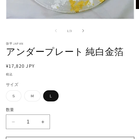
モ
ー
の
1
/
3
ダ
ル
で
弥平JAPAN
アンダープレート 純白金箔
メ
デ
ィ
(2
通
¥17,820 JPY
ア
(1)
常
税込
を
価
開
サイズ
く
格
バ
バ
S
M
L
リ
リ
エ
エ
ー
ー
数量
シ
シ
ョ
ョ
ン
ン
ア
ア
は
は
売
売
ン
ン
り
り