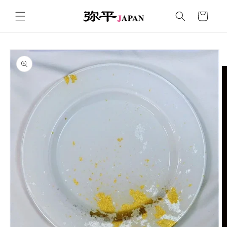
コンテ
カ
ンツに
ー
進む
ト
商品情
報にス
キップ