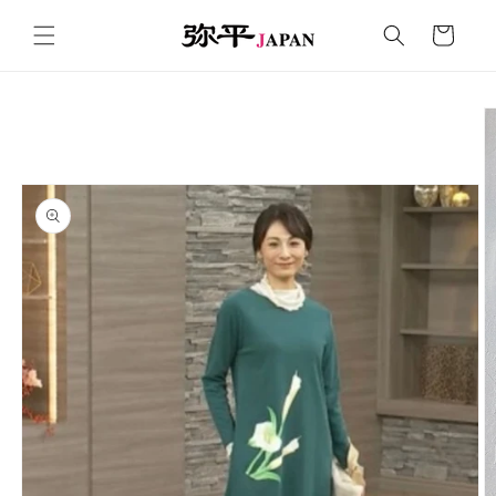
コンテ
カ
ンツに
ー
進む
ト
商品情
報にス
キップ