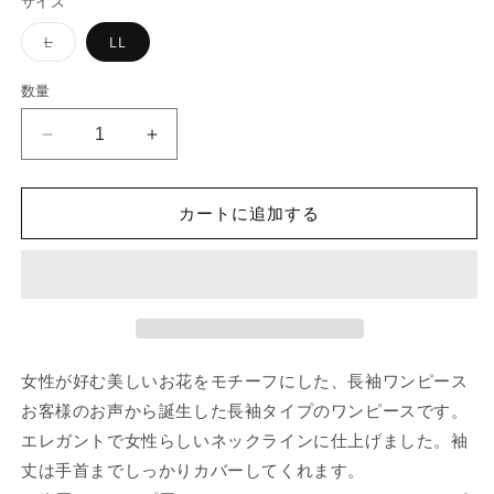
サイズ
格
バ
L
LL
リ
エ
ー
数量
シ
ョ
ン
長
長
は
売
袖
袖
り
切
ワ
ワ
れ
カートに追加する
ン
ン
て
い
ピ
ピ
る
か
ー
ー
販
ス
売
ス
で
デ
デ
き
ま
ィ
ィ
せ
女性が好む美しいお花をモチーフにした、長袖ワンピース
ん
ー
ー
プ
プ
お客様のお声から誕生した長袖タイプのワンピースです。
グ
グ
エレガントで女性らしいネックラインに仕上げました。袖
リ
リ
丈は手首までしっかりカバーしてくれます。
ー
ー