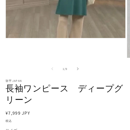
モ
ー
ダ
ル
で
メ
の
1
/
9
デ
ィ
弥平JAPAN
ア
長袖ワンピース ディープグ
(1)
を
リーン
開
く
(2
通
¥7,999 JPY
常
税込
価