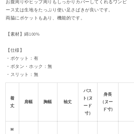
お腹周りやヒップ周りもしっかりカバーしてくれるワンピ
ン
ン
ース丈は生地をたっぷり使い足さばきが良いです。
の
の
両脇にポケットもあり、機能的です。
数
数
量
量
【素材】綿100%
を
を
減
増
ら
や
【仕様】
す
す
・ポケット：有
・ボタン・ホック：無
・スリット：無
バス
身長
着
ト(ヌ
肩幅
胸幅
袖丈
(ヌー
丈
ード
ド寸)
寸)
M