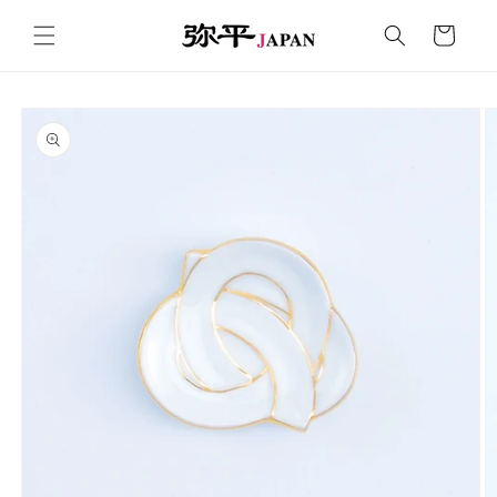
コンテ
カ
ンツに
ー
進む
ト
商品情
報にス
キップ