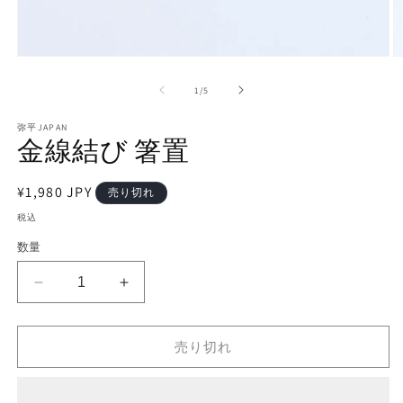
モ
ー
の
1
/
5
ダ
ル
で
弥平JAPAN
金線結び 箸置
メ
デ
ィ
通
¥1,980 JPY
ア
売り切れ
(1)
(2
常
税込
を
価
開
数量
く
格
金
金
線
線
結
結
売り切れ
び
び
箸
箸
置
置