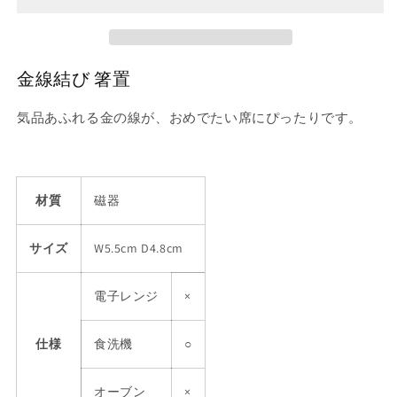
の
の
数
数
量
量
金線結び 箸置
を
を
減
増
気品あふれる金の線が、おめでたい席にぴったりです。
ら
や
す
す
材質
磁器
サイズ
W5.5cm D4.8cm
電子レンジ
×
仕様
食洗機
○
オーブン
×