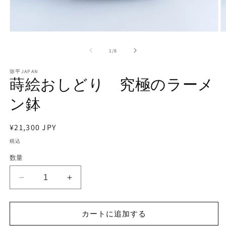
モ
ー
の
1
/
8
ダ
ル
で
弥平JAPAN
蒔絵おしどり 究極のラーメ
メ
デ
ン鉢
ィ
ア
(1)
(2
を
通
¥21,300 JPY
開
常
税込
く
価
数量
格
蒔
蒔
絵
絵
お
お
カートに追加する
し
し