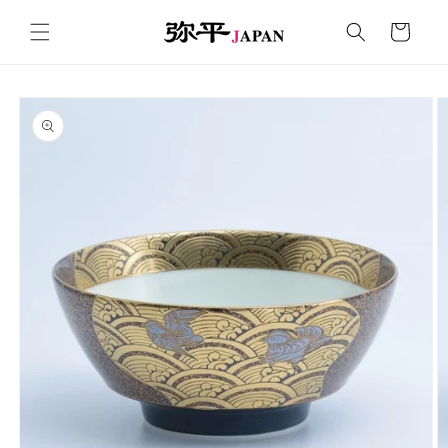
コンテ
カ
ンツに
ー
進む
ト
商品情
報にス
キップ