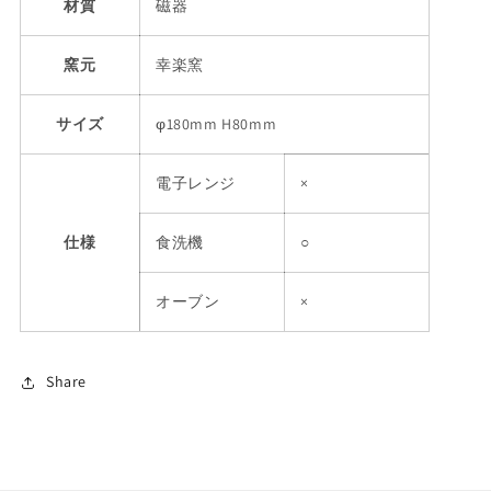
材質
磁器
窯元
幸楽窯
サイズ
φ180mm H80mm
電子レンジ
×
仕様
食洗機
○
オーブン
×
Share