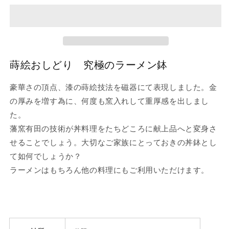
ど
ど
り
り
究
究
極
極
の
の
蒔絵おしどり 究極のラーメン鉢
ラ
ラ
ー
ー
豪華さの頂点、漆の蒔絵技法を磁器にて表現しました。金
メ
メ
の厚みを増す為に、何度も窯入れして重厚感を出しまし
ン
ン
た。
鉢
鉢
の
の
藩窯有田の技術が丼料理をたちどころに献上品へと変身さ
数
数
せることでしょう。大切なご家族にとっておきの丼鉢とし
量
量
て如何でしょうか？
を
を
ラーメンはもちろん他の料理にもご利用いただけます。
減
増
ら
や
す
す