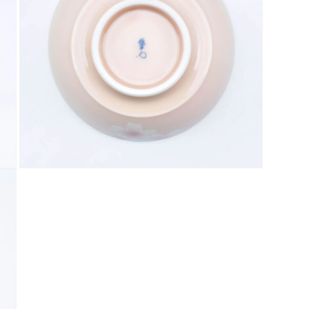
デ
ィ
ア
(3)
を
開
く
モ
ー
ダ
ル
で
メ
デ
ィ
ア
(5)
を
開