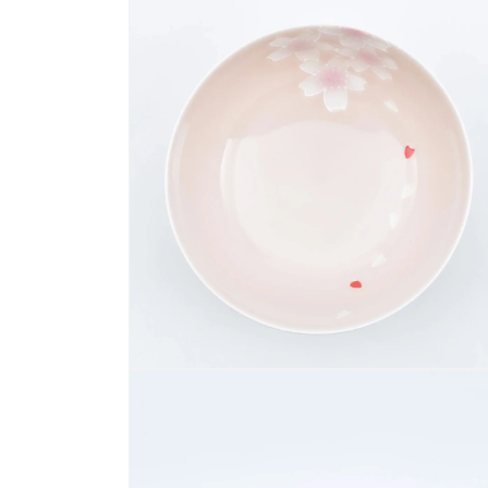
ー
ダ
ル
で
メ
デ
ィ
ア
(1)
を
開
く
モ
ー
ダ
ル
で
メ