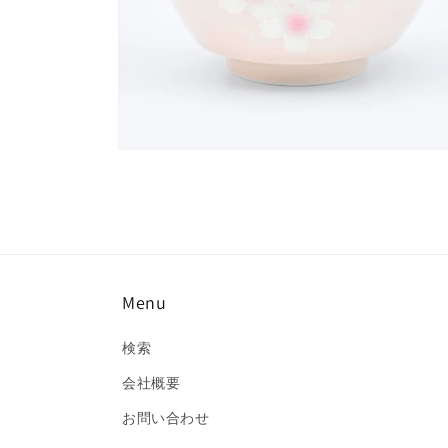
く
モ
ー
ダ
ル
で
メ
デ
ィ
Menu
ア
(6)
を
検索
開
く
会社概要
お問い合わせ