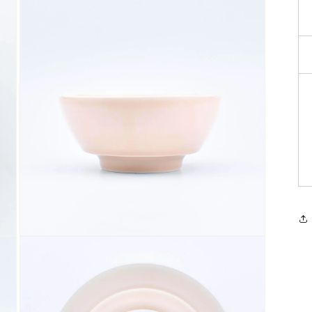
モ
ー
ダ
ル
で
メ