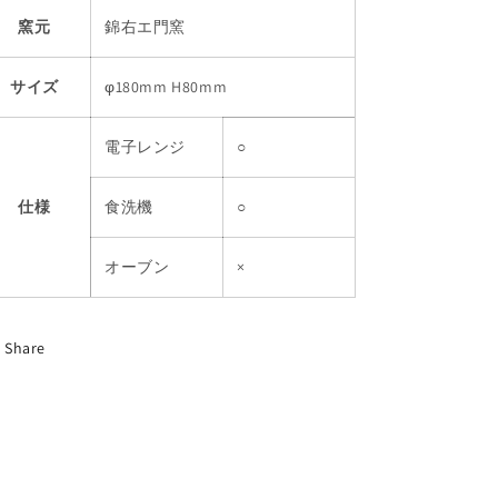
窯元
錦右エ門窯
サイズ
φ180mm H80mm
電子レンジ
○
仕様
食洗機
○
オーブン
×
Share