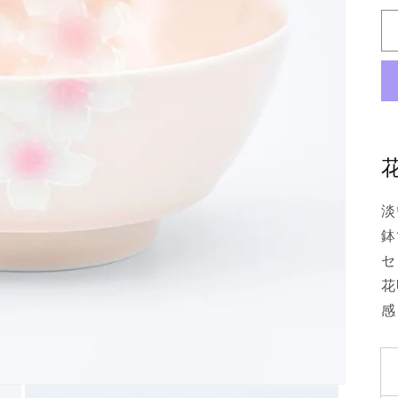
淡
鉢
セ
花
感