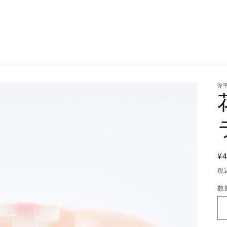
弥平
¥4
税
数