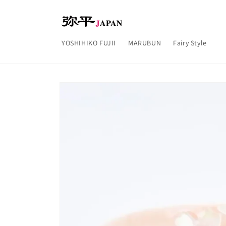
コンテ
ンツに
進む
YOSHIHIKO FUJII
MARUBUN
Fairy Style
商品情
報にス
キップ