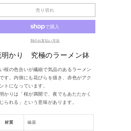
か
か
売り切れ
り
り
究
究
極
極
の
の
ラ
ラ
別のお支払い方法
ー
ー
花明かり 究極のラーメン鉢
メ
メ
ン
ン
い桜の色合いが繊細で気品のあるラーメン
鉢
鉢
の
の
です。内側にも花びらを描き、赤色がアク
数
数
ントになっています。
量
量
明かりは「桜が満開で、夜でもあたたかく
を
を
じられる」という意味があります。
減
増
ら
や
す
す
材質
磁器