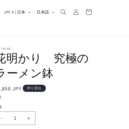
ロ
カ
グ
国
言
ー
JPY ¥ | 日本
日本語
イ
/
語
ト
ン
地
域
JAPAN
花明かり 究極の
ラーメン鉢
通
,850 JPY
売り切れ
常
込
価
量
格
花
花
明
明