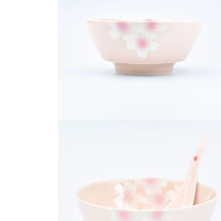
デ
ィ
ア
(2)
を
開
く
モ
ー
ダ
ル
で
メ
デ
ィ
ア
(4)
を
開