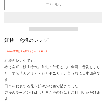
切
究
究
れ
売り切れ
極
極
て
い
の
の
る
か
レ
レ
販
ン
売
ン
で
ゲ
ゲ
き
ま
の
の
せ
紅椿 究極のレンゲ
ん
数
数
量
量
こちらの商品は予約販売となっております。
を
を
減
増
紅椿のレンゲです。
ら
や
椿は室町～桃山時代に茶道・華道と共に全国に普及しまし
す
す
た。学名「カメリア・ジャポニカ」と言う様に日本原産で
す。
日本を代表する花を鮮やかな色で描きました。
究極のラーメン鉢はもちろん他の鉢にもご利用いただけま
す。