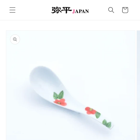
コンテ
カ
ンツに
ー
進む
ト
商品情
報にス
キップ