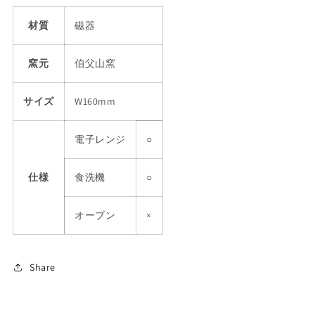
材質
磁器
窯元
伯父山窯
サイズ
W160mm
電子レンジ
○
仕様
食洗機
○
オーブン
×
Share