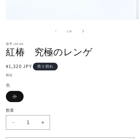
モ
ー
の
1
/
6
ダ
ル
で
弥平JAPAN
紅椿 究極のレンゲ
メ
デ
ィ
通
¥1,320 JPY
ア
売り切れ
(1)
(2
常
税込
を
価
開
色
く
格
バ
赤
リ
エ
ー
数量
シ
ョ
ン
紅
紅
は
売
椿
椿
り