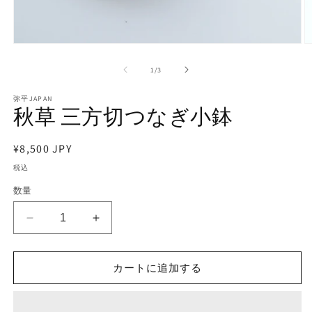
モ
ー
の
1
/
3
ダ
ル
で
弥平JAPAN
秋草 三方切つなぎ小鉢
メ
デ
ィ
通
¥8,500 JPY
ア
(1)
(2
常
税込
を
価
開
数量
く
格
秋
秋
草
草
三
三
カートに追加する
方
方
切
切
つ
つ