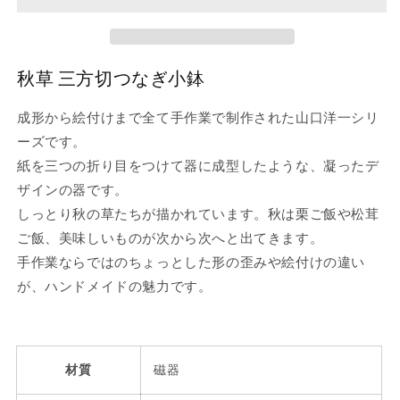
な
な
ぎ
ぎ
小
小
秋草 三方切つなぎ小鉢
鉢
鉢
の
の
成形から絵付けまで全て手作業で制作された山口洋一シリ
数
数
ーズです。
量
量
紙を三つの折り目をつけて器に成型したような、凝ったデ
を
を
減
増
ザインの器です。
ら
や
しっとり秋の草たちが描かれています。秋は栗ご飯や松茸
す
す
ご飯、美味しいものが次から次へと出てきます。
手作業ならではのちょっとした形の歪みや絵付けの違い
が、ハンドメイドの魅力です。
材質
磁器