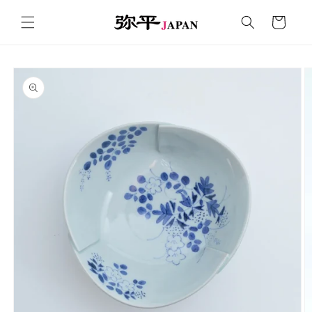
コンテ
カ
ンツに
ー
進む
ト
商品情
報にス
キップ