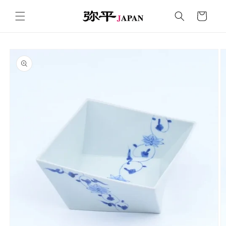
コンテ
カ
ンツに
ー
進む
ト
商品情
報にス
キップ