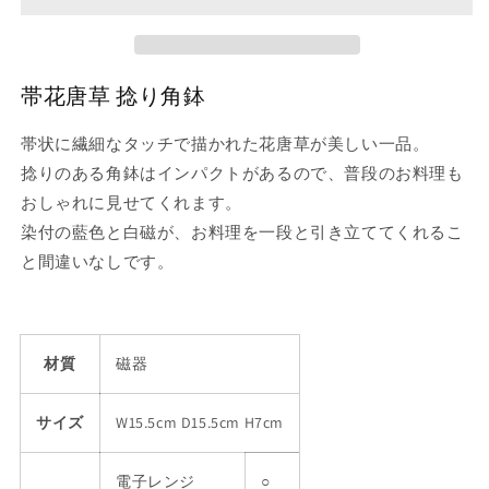
角
角
鉢
鉢
の
の
帯花唐草 捻り角鉢
数
数
量
量
帯状に繊細なタッチで描かれた花唐草が美しい一品。
を
を
捻りのある角鉢はインパクトがあるので、普段のお料理も
減
増
おしゃれに見せてくれます。
ら
や
す
す
染付の藍色と白磁が、お料理を一段と引き立ててくれるこ
と間違いなしです。
材質
磁器
サイズ
W15.5cm D15.5cm H7cm
電子レンジ
○