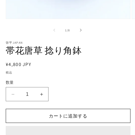
モ
ー
の
1
/
8
ダ
ル
で
弥平JAPAN
帯花唐草 捻り角鉢
メ
デ
ィ
通
¥4,800 JPY
ア
(1)
(2
常
税込
を
価
開
数量
く
格
帯
帯
花
花
唐
唐
カートに追加する
草
草
捻
捻
り
り