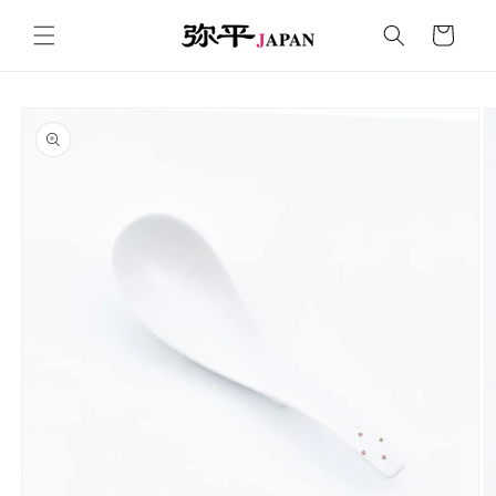
コンテ
カ
ンツに
ー
進む
ト
商品情
報にス
キップ