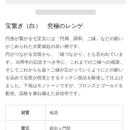
の
の
レ
レ
ン
ン
宝繋ぎ（白） 究極のレンゲ
ゲ
ゲ
の
の
円形が繋がる七宝文には「円満、調和、ご縁」などの願い
数
数
がこめられた大変縁起の良い柄です。
量
量
円がつながる文様から、「縁つながり」とも言われていま
を
を
減
増
す。 20周年の記念すべき年に、これまでのご縁への感謝、
ら
や
そしてこれからも益々ご縁が広がっていくようにとの願い
す
す
を込めて当窯が得意とするイッチン技法を駆使して仕上げ
ました。下地はモノトーンですが、ブロンズとゴールドを
配色、品格を兼ね備えた自信作です。
材質
磁器
窯元
錦右ェ門窯