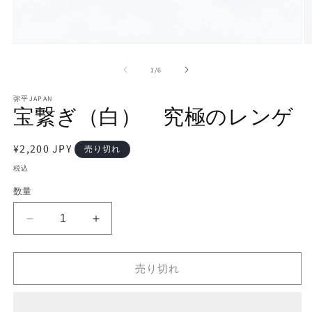
モ
ー
の
1
/
6
ダ
ル
で
弥平JAPAN
宝繋ぎ（白） 究極のレンゲ
メ
デ
ィ
通
¥2,200 JPY
ア
売り切れ
(2
(1)
常
税込
を
価
開
数量
く
格
宝
宝
繋
繋
ぎ
ぎ
売り切れ
（白）
（白）
究
究
極
極