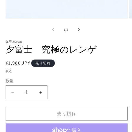
モ
ー
の
1
/
5
ダ
ル
で
弥平JAPAN
夕富士 究極のレンゲ
メ
デ
ィ
通
¥1,980 JPY
ア
売り切れ
(1)
(2
常
税込
を
価
開
数量
く
格
夕
夕
富
富
士
士
売り切れ
究
究
極
極
の
の