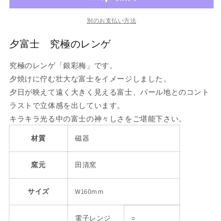
レ
レ
ン
ン
別のお支払い方法
ゲ
ゲ
夕富士 究極のレンゲ
の
の
数
数
究極のレンゲ「銀彩梅」です。
量
量
夕焼けに佇む壮大な富士をイメージしました。
を
を
夕日が映えて遠く大きく見える富士、パール地とのコント
減
増
ら
や
ラストで立体感を出しています。
す
す
キラキラ光る中の富士の神々しさをご堪能下さい。
材質
磁器
窯元
田清窯
サイズ
W160mm
電子レンジ
○