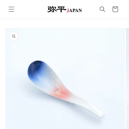
コンテ
カ
ンツに
ー
進む
ト
商品情
報にス
キップ