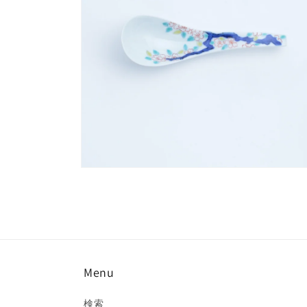
デ
ィ
ア
(2)
を
開
く
モ
ー
ダ
ル
で
メ
デ
ィ
Menu
ア
(4)
を
検索
開