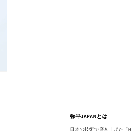
デ
ィ
ア
(3)
を
開
く
弥平JAPANとは
日本の技術で磨き上げた「Hig