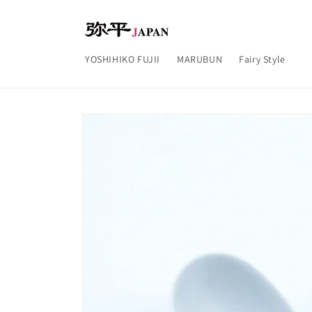
コンテ
ンツに
進む
YOSHIHIKO FUJII
MARUBUN
Fairy Style
商品情
報にス
キップ