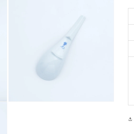
モ
ー
ダ
ル
で
メ