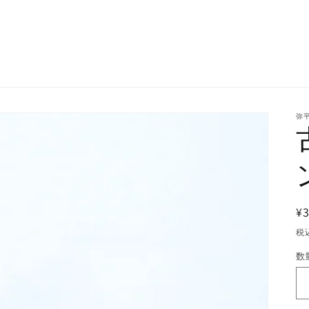
弥平
¥3
税
数