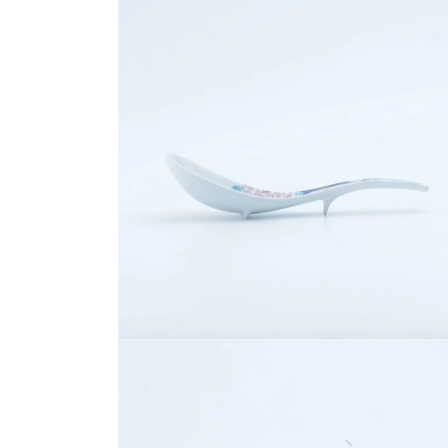
ー
ダ
ル
で
メ
デ
ィ
ア
(1)
を
開
く
モ
ー
ダ
ル
で
メ