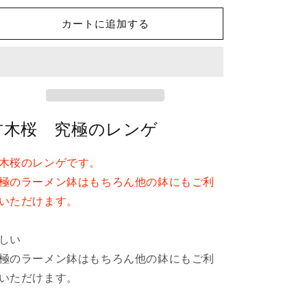
桜
桜
カートに追加する
究
究
極
極
の
の
レ
レ
ン
ン
ゲ
ゲ
古木桜 究極のレンゲ
の
の
数
数
木桜のレンゲです。
量
量
を
を
極のラーメン鉢はもちろん他の鉢にもご利
減
増
いただけます。
ら
や
す
す
しい
極のラーメン鉢はもちろん他の鉢にもご利
いただけます。