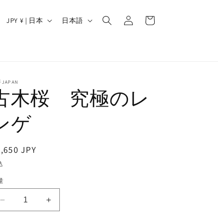
ロ
カ
グ
国
言
ー
JPY ¥ | 日本
日本語
イ
/
語
ト
ン
地
域
JAPAN
古木桜 究極のレ
ンゲ
通
,650 JPY
常
込
価
量
格
古
古
木
木