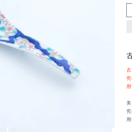
古
究
用
美
究
用