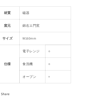
材質
磁器
窯元
錦右エ門窯
サイズ
W160mm
電子レンジ
○
仕様
食洗機
○
オーブン
×
Share