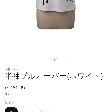
モ
ー
ダ
ル
で
メ
の
1
/
7
デ
ィ
弥平JAPAN
ア
半袖プルオーバー(ホワイト)
(1)
(2
を
開
通
¥4,999 JPY
く
常
税込
価
サイズ
格
バ
バ
M
L
LL