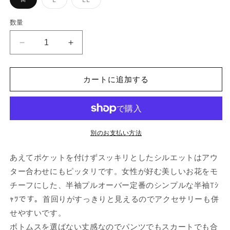
リ
リ
エ
エ
ー
ー
数量
シ
シ
ョ
ョ
ン
ン
半
半
は
は
売
売
袖
袖
り
り
切
切
プ
プ
れ
れ
カートに追加する
ル
ル
て
て
い
い
オ
オ
る
る
か
か
ー
ー
販
販
バ
売
バ
売
で
で
ー
ー
別のお支払い方法
き
き
ま
ま
(ホ
(ホ
せ
せ
あえてポケットを付けずスッキリとしたシルエットはアウ
ん
ん
ワ
ワ
イ
イ
ター合わせにもピッタリです。
女性が好む美しいお花をモ
ト)
ト)
チーフにした、半袖プルオーバー定番のシンプルな半袖Tｼ
の
の
ｬﾂです。首回りがすっきりと見えるのでアクセサリーも併
数
数
せやすいです。
量
量
ボトムスを選ばない丈感なのでパンツでもスカートでも合