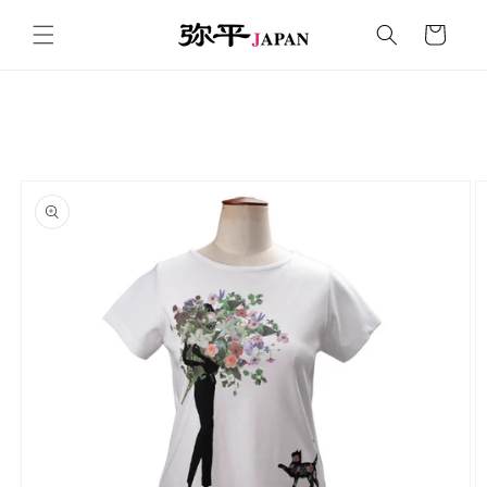
コンテ
カ
ンツに
ー
進む
ト
商品情
報にス
キップ