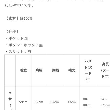
を
を
わせやすいです。
減
増
ら
や
【素材】綿100%
す
す
【仕様】
・ポケット:無
・ボタン・ホック：無
・スリット：有
バス
身長
ト(ヌ
着丈
肩幅
胸幅
袖丈
(ヌー
ード
ド寸)
寸)
M
サ
80-
140-
59cm
37cm
92cm
17cm
イ
88cm
170c