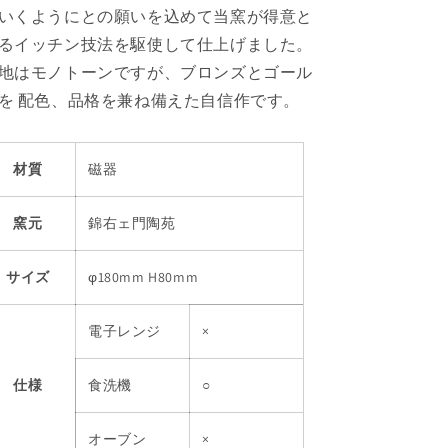
いくようにとの願いを込めて当窯が得意と
るイッチン技法を駆使して仕上げました。
地はモノトーンですが、ブロンズとゴール
を 配色、品格を兼ね備えた自信作です。
材質
磁器
窯元
錦右ェ門陶苑
サイズ
φ180mm H80mm
電子レンジ
×
仕様
食洗機
○
オーブン
×