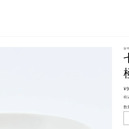
弥平
¥9
税
数