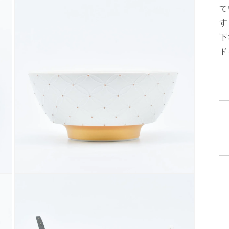
て
す
下
ド
モ
ー
ダ
ル
で
メ