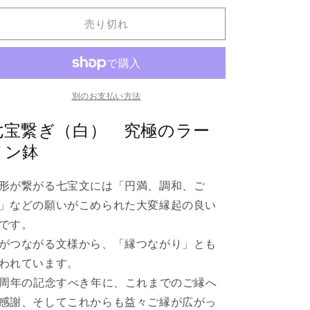
繋
繋
売り切れ
ぎ
ぎ
（白）
（白）
究
究
極
極
の
の
別のお支払い方法
ラ
ラ
七宝繋ぎ（白） 究極のラー
ー
ー
メン鉢
メ
メ
ン
ン
鉢
鉢
形が繋がる七宝文には「円満、調和、ご
の
の
」などの願いがこめられた大変縁起の良い
数
数
です。
量
量
がつながる文様から、「縁つながり」とも
を
を
われています。
減
増
ら
や
0周年の記念すべき年に、これまでのご縁へ
す
す
感謝、そしてこれからも益々ご縁が広がっ