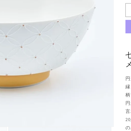
円
縁
柄
円
言
2
の