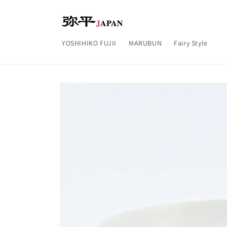
コンテ
ンツに
進む
YOSHIHIKO FUJII
MARUBUN
Fairy Style
商品情
報にス
キップ