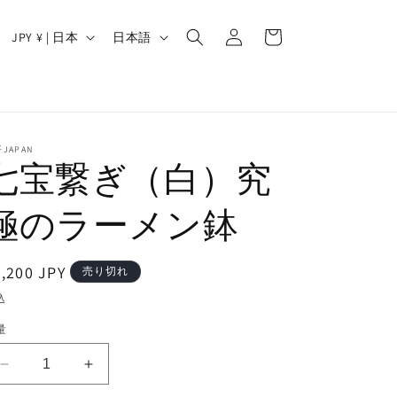
ロ
カ
グ
国
言
ー
JPY ¥ | 日本
日本語
イ
/
語
ト
ン
地
域
JAPAN
七宝繋ぎ（白）究
極のラーメン鉢
通
,200 JPY
売り切れ
常
込
価
量
格
七
七
宝
宝