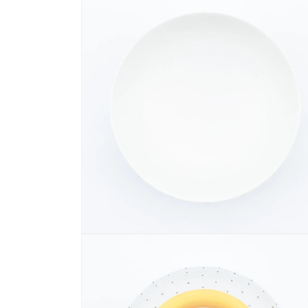
ー
ダ
ル
で
メ
デ
ィ
ア
(1)
を
開
く
モ
ー
ダ
ル
で
メ