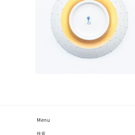
デ
ィ
ア
(2)
を
開
く
モ
ー
ダ
ル
で
メ
デ
ィ
Menu
ア
(4)
を
検索
開