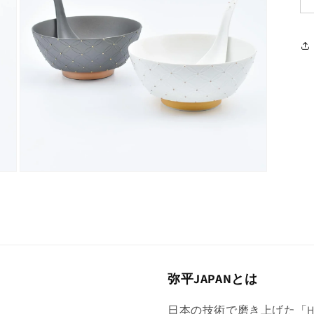
デ
ィ
ア
(3)
を
開
く
モ
ー
ダ
ル
で
メ
デ
ィ
弥平JAPANとは
ア
(5)
を
日本の技術で磨き上げた「Hig
開