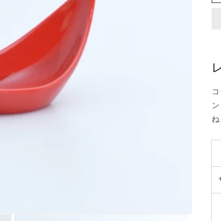
コ
ン
ね