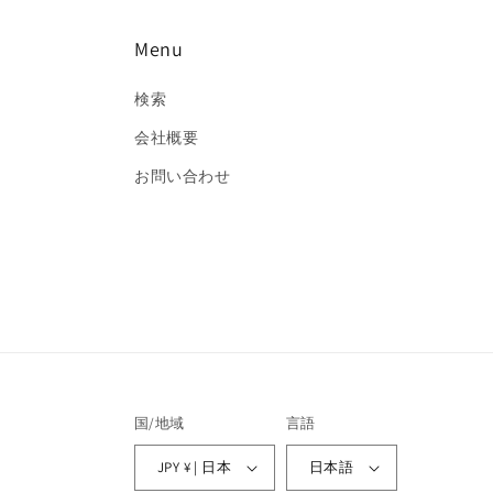
デ
ィ
Menu
ア
(2)
を
検索
開
く
会社概要
お問い合わせ
国/地域
言語
JPY ¥ | 日本
日本語