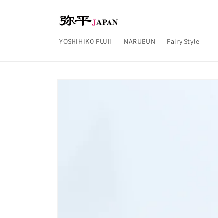
コンテ
ンツに
進む
YOSHIHIKO FUJII
MARUBUN
Fairy Style
商品情
報にス
キップ