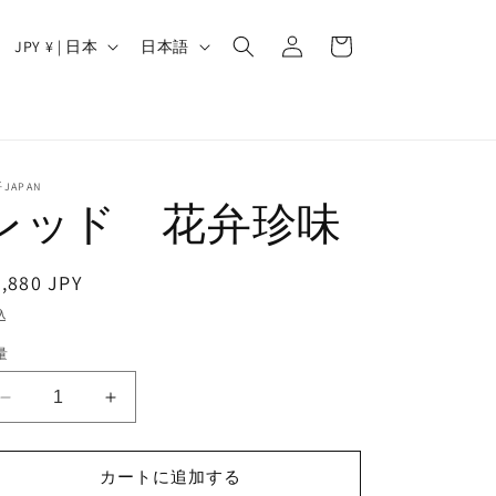
ロ
カ
グ
国
言
ー
JPY ¥ | 日本
日本語
イ
/
語
ト
ン
地
域
JAPAN
レッド 花弁珍味
通
,880 JPY
常
込
価
量
格
レ
レ
ッ
ッ
ド
ド
カートに追加する
花
花