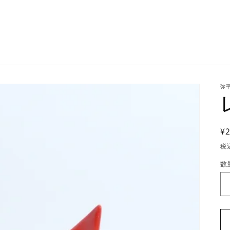
弥平
¥2
税
数