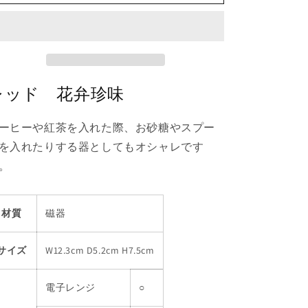
弁
弁
珍
珍
味
味
の
の
数
数
レッド 花弁珍味
量
量
を
を
ーヒーや紅茶を入れた際、お砂糖やスプー
減
増
ら
や
を入れたりする器としてもオシャレです
す
す
。
材質
磁器
サイズ
W12.3cm D5.2cm H7.5cm
電子レンジ
○