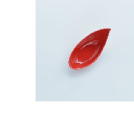
ー
ダ
ル
で
メ
デ
ィ
ア
(1)
を
開
く
モ
ー
ダ
ル
で
メ