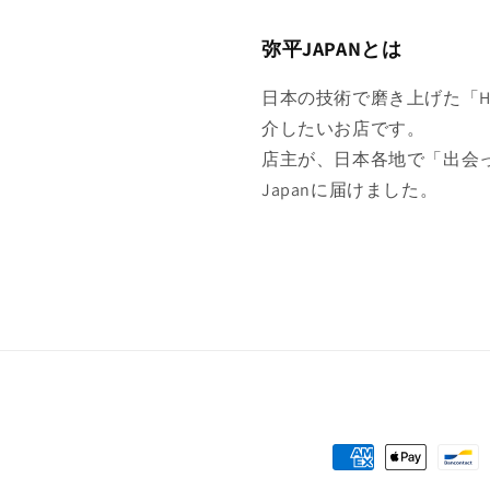
デ
ィ
弥平JAPANとは
ア
(3)
を
日本の技術で磨き上げた「Hig
開
く
介したいお店です。
店主が、日本各地で「出会
Japanに届けました。
決
済