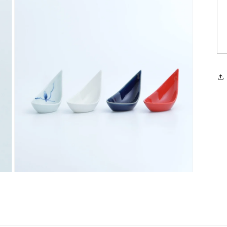
モ
ー
ダ
ル
で
メ