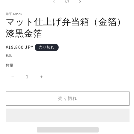
ダ
の
1
/
5
ル
で
弥平JAPAN
メ
マット仕上げ弁当箱（金箔）
デ
ィ
漆黒金箔
ア
(2
(1)
を
通
¥19,800 JPY
売り切れ
開
常
く
税込
価
数量
格
マ
マ
ッ
ッ
ト
ト
売り切れ
仕
仕
上
上
げ
げ
弁
弁
当
当