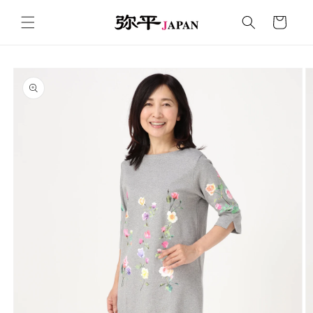
コンテ
カ
ンツに
ー
進む
ト
商品情
報にス
キップ