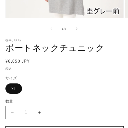
モ
ー
の
1
/
9
ダ
ル
で
弥平JAPAN
ボートネックチュニック
メ
デ
ィ
通
¥6,050 JPY
ア
(1)
(2
常
税込
を
価
開
サイズ
く
格
XL
数量
ボ
ボ
ー
ー