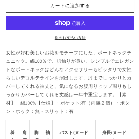
ト
ト
カートに追加する
ネ
ネ
ッ
ッ
ク
ク
チ
チ
ュ
ュ
別のお支払い方法
ニ
ニ
女性が好む美しいお花をモチーフにした、ボートネックチ
ッ
ッ
ク
ク
ュニック。綿100％で、肌触りが良い。シンプルでエレガン
の
の
トなボートネックはどんなアクセサリーもピッタリで女性
数
数
らしいデコルテラインを演出します。肘までしっかりとカ
量
量
バーしてくれる袖丈と、気になるお腹周りヒップ周りもし
を
を
っかりカバーしてくれる丈感は一年中重宝します。【素
減
増
材】 綿100%【仕様】・ポケット:有（両脇２個）・ボタ
ら
や
ン・ホック：無・スリット：有
す
す
着
肩
胸
袖
バスト(ヌード
身長(ヌード