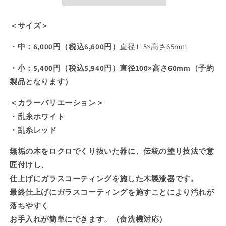
乱
乱
糸
糸
ホ
ホ
＜サイズ＞
ワ
ワ
・中：6,000円（税込6,600円）
直径115×高さ65mm
イ
イ
ト
ト
・小：5,400円（税込5,940円）直径100×高さ60mm（予約
の
の
製品となります）
数
数
量
量
＜カラーバリエーション＞
を
を
・乱糸ホワイト
減
増
・乱糸レッド
ら
や
す
す
無垢の木をロクロでくり抜いた器に、伝統の塗り技法で意
匠付けし、
仕上げにガラスコーティングを施した木製漆器です。
最終仕上げにガラスコーティングを施すことにより汚れが
落ちやすく
お手入れが簡単にできます。（食洗機対応）