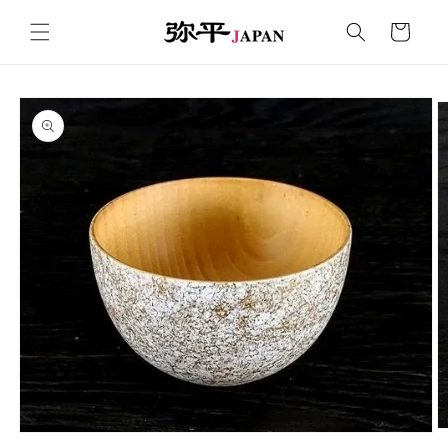
コンテ
カ
ンツに
ー
進む
ト
商品情
報にス
キップ
モ