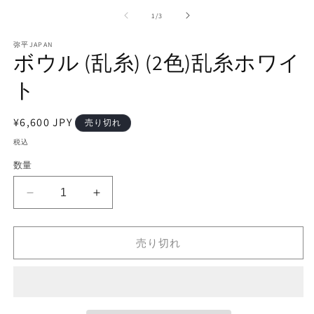
ー
の
1
/
3
ダ
ル
で
弥平JAPAN
ボウル (乱糸) (2色)乱糸ホワイ
メ
デ
ト
ィ
ア
(2
(1)
を
通
¥6,600 JPY
売り切れ
開
常
税込
く
価
数量
格
ボ
ボ
ウ
ウ
ル
ル
売り切れ
(乱
(乱
糸)
糸)
(2
(2
色)
色)