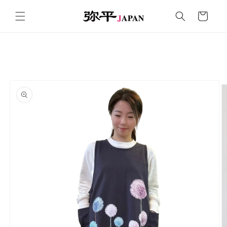
コンテ
カ
ンツに
ー
進む
ト
商品情
報にス
キップ