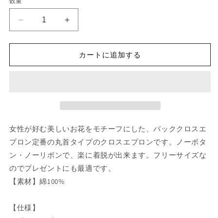
数量
格
バ
バ
ッ
ッ
ク
ク
カートに追加する
ク
ク
ロ
ロ
ス
ス
エ
エ
プ
プ
ロ
ロ
女性が好む美しいお花をモチーフにした、バッククロスエ
ン
ン
(ネ
(ネ
プロン定番の丸首タイプのクロスエプロンです。ノーボタ
イ
イ
ン・ノーリボンで、楽に着脱が出来ます。フリーサイズな
ビ
ビ
のでプレゼントにも最適です。
ー)
ー)
【素材】綿100%
の
の
数
数
【仕様】
量
量