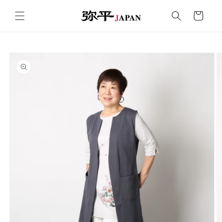
コンテ
カ
ンツに
ー
進む
ト
商品情
報にス
キップ