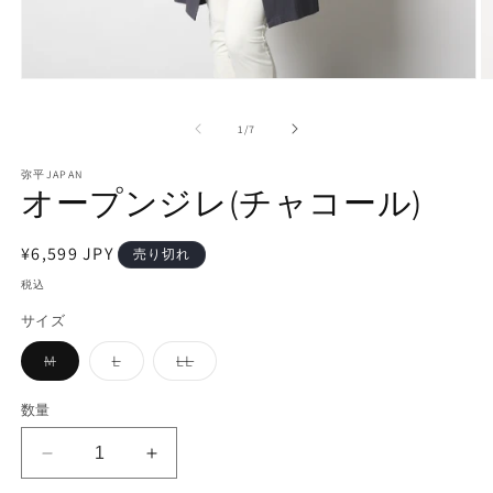
モ
ー
ダ
の
1
/
7
ル
で
弥平JAPAN
メ
オープンジレ(チャコール)
デ
ィ
ア
通
¥6,599 JPY
売り切れ
(1)
(2
常
を
税込
開
価
サイズ
く
格
バ
バ
バ
M
L
LL
リ
リ
リ
エ
エ
エ
ー
ー
ー
数量
シ
シ
シ
ョ
ョ
ョ
ン
ン
ン
オ
オ
は
は
は
売
売
売
ー
ー