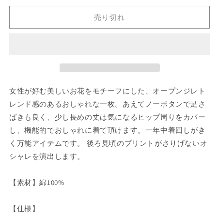
り
り
り
切
切
切
プ
プ
れ
れ
れ
売り切れ
ン
ン
て
て
て
い
い
い
ジ
ジ
る
る
る
か
か
か
レ
レ
販
販
販
(チ
売
売
(チ
売
で
で
で
ャ
ャ
き
き
き
ま
ま
ま
コ
コ
せ
せ
せ
女性が好む美しいお花をモチーフにした、オープンジレト
ん
ん
ん
ー
ー
ル)
ル)
レンド感のあるおしゃれな一枚。あえてノーボタンで足さ
の
の
ばきも良く、少し長めの丈は気になるヒップ周りをカバー
数
数
し、機能的でおしゃれに着て頂けます。一年中着回しがき
量
量
く万能アイテムです。 後ろ見頃のプリントがさりげないオ
を
を
シャレを演出します。
減
増
ら
や
【素材】綿100%
す
す
【仕様】