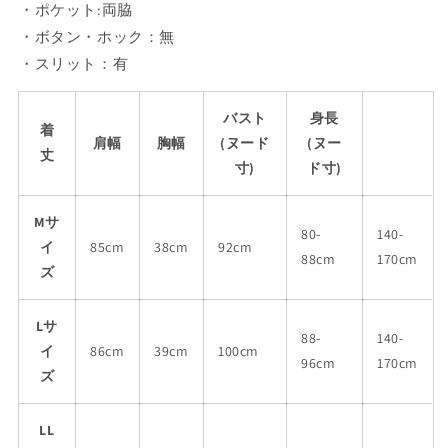
・ポケット:両脇
・ボタン・ホック：無
・スリット：有
バスト
身長
着
肩幅
胸幅
(ヌード
(ヌー
丈
寸)
ド寸)
Mサ
80-
140-
イ
85cm
38cm
92cm
88cm
170cm
ズ
Lサ
88-
140-
イ
86cm
39cm
100cm
96cm
170cm
ズ
LL