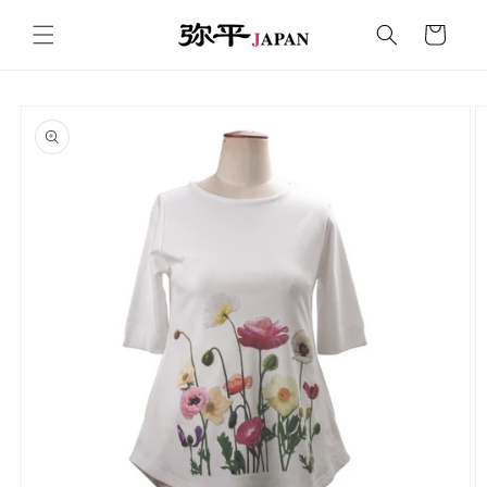
コンテ
カ
ンツに
ー
進む
ト
商品情
報にス
キップ