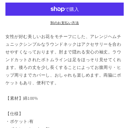
ヘ
ヘ
ム
ム
チ
チ
ュ
ュ
別のお支払い方法
ニ
ニ
女性が好む美しいお花をモチーフにした、アレンジヘムチ
ッ
ッ
ク
ク
ュニックシンプルなラウンドネックはアクセサリーを合わ
(3L
(3L
せやすくなっております。肘まで隠れる安心の袖丈。ラウ
ホ
ホ
ンドカットされたボトムラインは足をほっそり見せてくれ
ワ
ワ
ます。後ろの丈を少し長くすることによってお腹周り・ヒ
イ
イ
ップ周りまでカバーし、おしゃれも楽しめます。両脇にポ
ト)
ト)
ケットもあり、便利です。
の
の
数
数
量
量
【素材】綿100%
を
を
減
増
【仕様】
ら
や
・ポケット:有
す
す