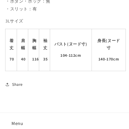
・ボタン・ホック：無
・スリット：有
3Lサイズ
着
肩
胸
袖
身長(ヌード
バスト(ヌード寸)
丈
幅
幅
丈
寸
104-112cm
70
40
116
35
140-170cm
Share
Menu