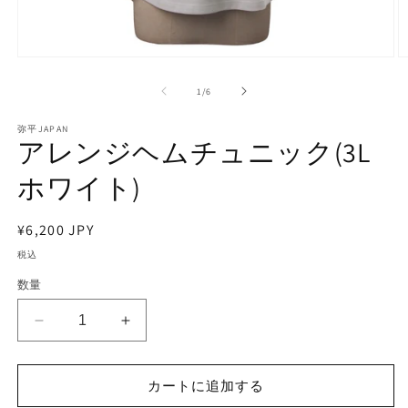
モ
ー
の
1
/
6
ダ
ル
で
弥平JAPAN
アレンジヘムチュニック(3L
メ
デ
ホワイト)
ィ
ア
(1)
(2
を
通
¥6,200 JPY
開
常
税込
く
価
数量
格
ア
ア
レ
レ
ン
ン
カートに追加する
ジ
ジ