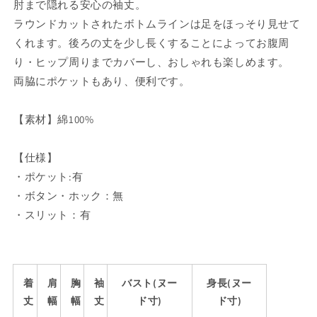
肘まで隠れる安心の袖丈。
ー)
ー)
ラウンドカットされたボトムラインは足をほっそり見せて
の
の
くれます。後ろの丈を少し長くすることによってお腹周
数
数
り・ヒップ周りまでカバーし、おしゃれも楽しめます。
量
量
両脇にポケットもあり、便利です。
を
を
減
増
ら
や
【素材】綿100%
す
す
【仕様】
・ポケット:有
・ボタン・ホック：無
・スリット：有
着
肩
胸
袖
バスト(ヌー
身長(ヌー
丈
幅
幅
丈
ド寸)
ド寸)