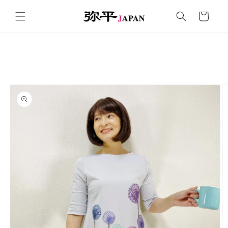
コンテ
カ
ンツに
ー
進む
ト
商品情
報にス
キップ