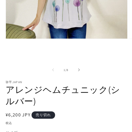
モ
ー
ダ
ル
で
メ
の
1
/
8
デ
ィ
弥平JAPAN
ア
アレンジヘムチュニック(シ
(1)
(2
を
ルバー)
開
く
通
¥6,200 JPY
売り切れ
常
税込
価