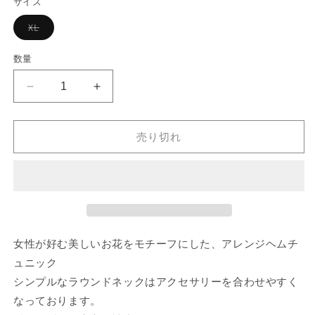
サイズ
格
バ
XL
リ
エ
ー
数量
シ
ョ
ン
ア
ア
は
売
レ
レ
り
切
ン
ン
れ
売り切れ
ジ
ジ
て
い
ヘ
ヘ
る
か
ム
ム
販
チ
売
チ
で
ュ
ュ
き
ま
ニ
ニ
せ
女性が好む美しいお花をモチーフにした、アレンジヘムチ
ん
ッ
ッ
ク
ク
ュニック
(シ
(シ
シンプルなラウンドネックはアクセサリーを合わせやすく
ル
ル
なっております。
バ
バ