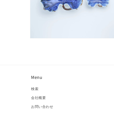
く
モ
ー
ダ
ル
で
メ
デ
ィ
Menu
ア
(6)
を
検索
開
く
会社概要
お問い合わせ