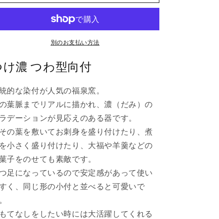
わ
わ
型
型
向
向
付
付
別のお支払い方法
の
の
つけ濃 つわ型向付
数
数
量
量
統的な染付が人気の福泉窯。
を
を
減
増
の葉脈までリアルに描かれ、濃（だみ）の
ら
や
ラデーションが見応えのある器です。
す
す
その葉を敷いてお刺身を盛り付けたり、煮
を小さく盛り付けたり、大福や羊羹などの
菓子をのせても素敵です。
つ足になっているので安定感があって使い
すく、同じ形の小付と並べると可愛いで
。
もてなしをしたい時には大活躍してくれる