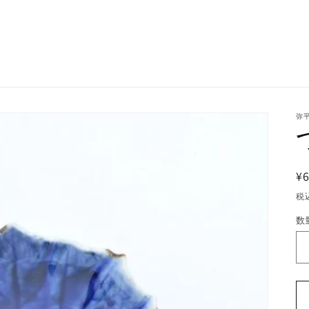
弥平
¥6
税
数