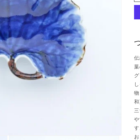
伝
葉
グ
し
物
和
三
や
す
お