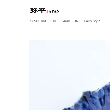
コンテ
ンツに
進む
YOSHIHIKO FUJII
MARUBUN
Fairy Style
商品情
報にス
キップ