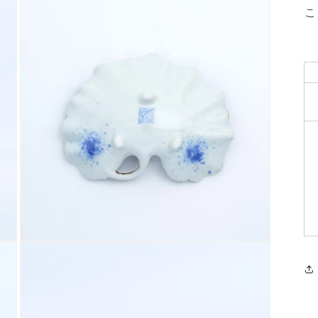
こ
モ
ー
ダ
ル
で
メ