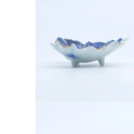
ー
ダ
ル
で
メ
デ
ィ
ア
(1)
を
開
く
モ
ー
ダ
ル
で
メ