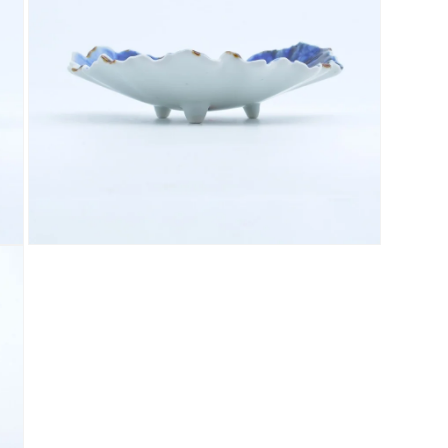
デ
ィ
ア
(3)
を
開
く
モ
ー
ダ
ル
で
メ
デ
ィ
ア
(5)
を
開