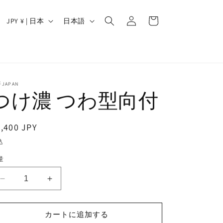
ロ
カ
グ
国
言
ー
JPY ¥ | 日本
日本語
イ
/
語
ト
ン
地
域
JAPAN
つけ濃 つわ型向付
通
,400 JPY
常
込
価
量
格
つ
つ
け
け
濃
濃
カートに追加する
つ
つ