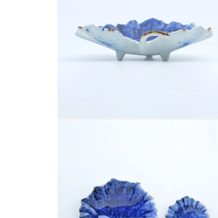
デ
ィ
ア
(2)
を
開
く
モ
ー
ダ
ル
で
メ
デ
ィ
ア
(4)
を
開